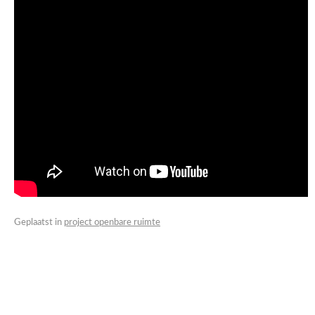
Geplaatst in
project openbare ruimte