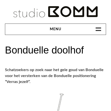
Ga
naar
inhoud
MENU
PORTFOLIO
Bonduelle doolhof
ONTWERPSTUDIO
CONTACT
Schatzoekers op zoek naar het gele goud van Bonduelle
voor het versterken van de Bonduelle positionering
”Verras jezelf”.