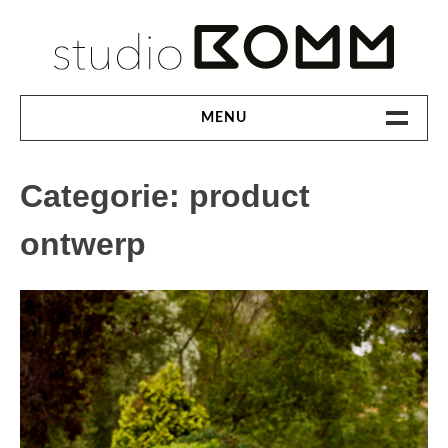
Ga
naar
inhoud
MENU
PORTFOLIO
Categorie:
product
ONTWERPSTUDIO
CONTACT
ontwerp